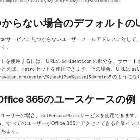
example.com/avatar/%{hash}?s=%{size}&d=identicon
からない場合のデフォルトのU
ravatarサービスに見つからないユーザーメールアドレスに対し
ます。
トを使用するには、URLの
の部分を、サポート
&d=identicon
たとえば、
セットを使用できます。その場合、URLは
retro
ssl
のようにな
ravatar.org/avatar/%{hash}?s=%{size}&d=retro"
ft Office 365のユースケースの例
365ユーザーの場合、
サービスを使用できます。
GetPersonaPhoto
、すべてのユーザーがOffice 365にアクセスできる企業イン
立ちます。