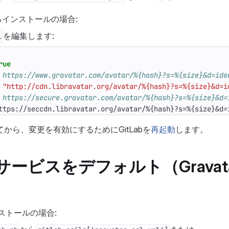
インストールの場合:
を編集します:
l
rue
 https://www.gravatar.com/avatar/%{hash}?s=%{size}&d=ide
"http://cdn.libravatar.org/avatar/%{hash}?s=%{size}&d=i
 https://secure.gravatar.com/avatar/%{hash}?s=%{size}&d=
ttps://seccdn.libravatar.org/avatar/%{hash}?s=%{size}&d=
から、変更を有効にするためにGitLabを
再起動
します。
atarサービスをデフォルト（Grava
ンストールの場合: