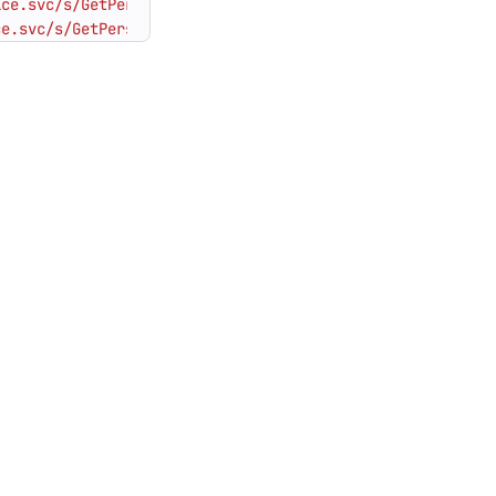
ice.svc/s/GetPersonaPhoto?email=%{email}&size=HR120x120'
ce.svc/s/GetPersonaPhoto?email=%{email}&size=HR120x120'