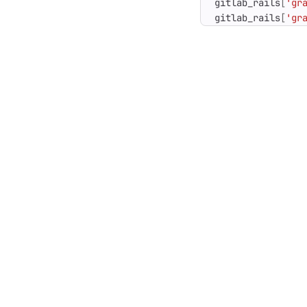
gitlab_rails
[
'gr
gitlab_rails
[
'gr