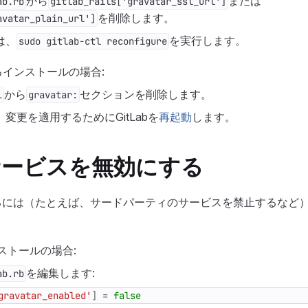
から
または
ab.rb
gitlab_rails['gravatar_ssl_url']
を削除します。
avatar_plain_url']
は、
を実行します。
sudo gitlab-ctl reconfigure
インストールの場合:
から
セクションを削除します。
l
gravatar:
変更を適用するためにGitLabを
再起動
します。
arサービスを無効にする
効にするには（たとえば、サードパーティのサービスを禁止するなど
ンストールの場合:
を編集します:
ab.rb
gravatar_enabled'
]
=
false