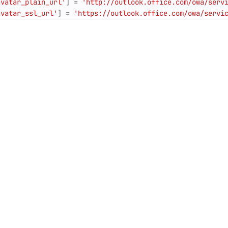
avatar_plain_url'
]
=
'http://outlook.office.com/owa/serv
avatar_ssl_url'
]
=
'https://outlook.office.com/owa/servi