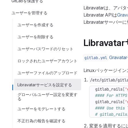
GitLabを保護する
Libravatar
ユーザーを管理する
Libravatar APIは
Gra
Libravatarサー
ユーザーを作成する
ユーザーを削除する
Librav
ユーザーパスワードのリセット
Gravat
gitlab.yml
ロックされたユーザーアカウント
Linuxパッケージイ
ユーザーファイルのアップロード
/etc/gitlab/gitl
Libravatarサービスを設定する
gitlab_rails
[
'
グローバルユーザー設定を変更す
#### For HTTPS
る
gitlab_rails
[
'
#### Use this 
ユーザーをモデレートする
# gitlab_rails
不正行為の報告を確認する
変更を適用するに