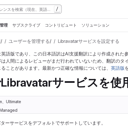
/
管理
サブスクライブ
コントリビュート
ソリューション
理
/
ユーザーを管理する
/
Libravatarサービスを設定する
は英語版であり、この日本語訳はAI支援翻訳により作成された
容は人間によるレビューがまだ行われていないため、翻訳のタ
じることがあります。最新かつ正確な情報については、
英語版
bでLibravatarサービスを
m、Ultimate
f-Managed
バターサービスをデフォルトでサポートしています。