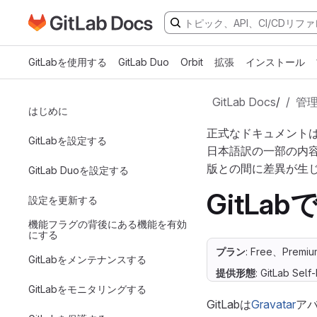
GitLabドキュメントのホームページに移動
メインコンテンツにスキップ
GitLabを使用する
GitLab Duo
Orbit
拡張
インストール
GitLab Docs
/
管
はじめに
正式なドキュメント
GitLabを設定する
日本語訳の一部の内
版との間に差異が生
GitLab Duoを設定する
GitLa
設定を更新する
機能フラグの背後にある機能を有効
にする
プラン
: Free、Premiu
GitLabをメンテナンスする
提供形態
: GitLab Sel
GitLabをモニタリングする
GitLabは
Gravatar
ア