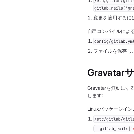
/etc/gitlab/gitl
gitlab_rails['gr
変更を適用するに
自己コンパイルによる
config/gitlab.ym
ファイルを保存し、
Gravat
Gravatarを無
します:
Linuxパッケージイ
/etc/gitlab/gitl
gitlab_rails
[
'