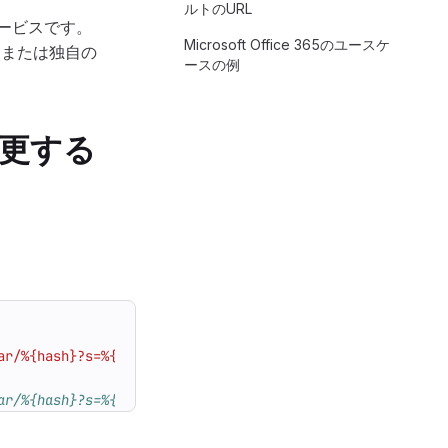
ルトのURL
サービスです。
Microsoft Office 365のユースケ
ス、または独自の
ースの例
変更する
ar/%{hash}?s=%{size}&d=identicon"
ar/%{hash}?s=%{size}&d=identicon"