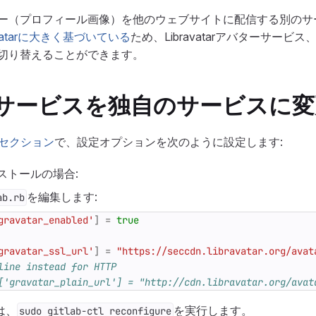
は、アバター（プロフィール画像）を他のウェブサイトに配信する別の
vatarに大きく基づいている
ため、Libravatarアバターサービ
バーに切り替えることができます。
atarサービスを独自のサービスに
arセクション
で、設定オプションを次のように設定します:
ンストールの場合:
を編集します:
ab.rb
gravatar_enabled'
]
=
true
gravatar_ssl_url'
]
=
"https://seccdn.libravatar.org/avat
line instead for HTTP
['gravatar_plain_url'] = "http://cdn.libravatar.org/avat
は、
を実行します。
sudo gitlab-ctl reconfigure