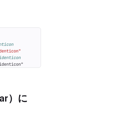
nticon
denticon"
identicon
identicon"
tar）に