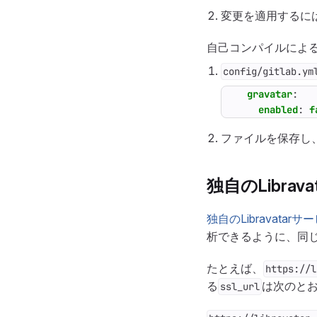
変更を適用するに
自己コンパイルによる
config/gitlab.ym
gravatar
:
enabled
:
f
ファイルを保存し、
独自のLibrav
独自のLibravata
析できるように、同
たとえば、
https://l
る
は次のとお
ssl_url