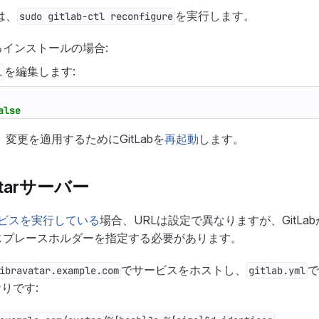
は、
を実行します。
sudo gitlab-ctl reconfigure
インストールの場合:
を編集します:
l
alse
変更を適用するためにGitLabを
再起動
します。
atarサーバー
rサービスを実行している
場合、URLは設定で異なりますが、GitLa
じプレースホルダーを指定する必要があります。
でサービスをホストし、
で
ibravatar.example.com
gitlab.yml
りです: