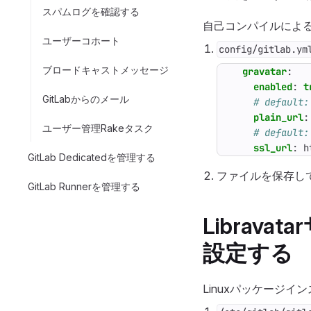
スパムログを確認する
自己コンパイルによる
ユーザーコホート
config/gitlab.ym
ブロードキャストメッセージ
gravatar
:
enabled
:
t
GitLabからのメール
# default:
plain_url
:
ユーザー管理Rakeタスク
# default:
ssl_url
:
h
GitLab Dedicatedを管理する
ファイルを保存して
GitLab Runnerを管理する
Librav
設定する
Linuxパッケージイ