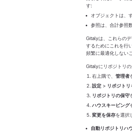
す:
オブジェクトは、
参照は、合計参照
Gitalyは、これ
するためにこれを行
頻繁に最適化しない
Gitalyにリポジ
右上隅で、
管理者
設定
>
リポジトリ
リポジトリの保守
ハウスキーピング
変更を保存
を選択
自動リポジトリハ