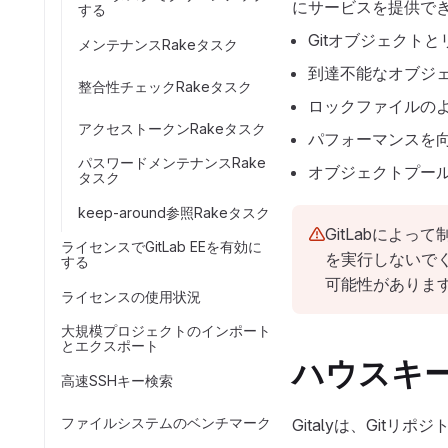
にサービスを提供で
する
Gitオブジェクト
メンテナンスRakeタスク
到達不能なオブジ
整合性チェックRakeタスク
ロックファイルの
アクセストークンRakeタスク
パフォーマンスを
パスワードメンテナンスRake
オブジェクトプー
タスク
keep-around参照Rakeタスク
GitLabによ
ライセンスでGitLab EEを有効に
を実行しないで
する
可能性がありま
ライセンスの使用状況
大規模プロジェクトのインポート
とエクスポート
ハウスキ
高速SSHキー検索
ファイルシステムのベンチマーク
Gitalyは、Git