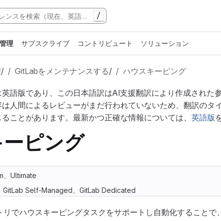
/
管理
サブスクライブ
コントリビュート
ソリューション
理
/
GitLabをメンテナンスする
/
ハウスキーピング
は英語版であり、この日本語訳はAI支援翻訳により作成された
容は人間によるレビューがまだ行われていないため、翻訳のタ
じることがあります。最新かつ正確な情報については、
英語版
キーピング
m、Ultimate
m、GitLab Self-Managed、GitLab Dedicated
tリポジトリでハウスキーピングタスクをサポートし自動化すること