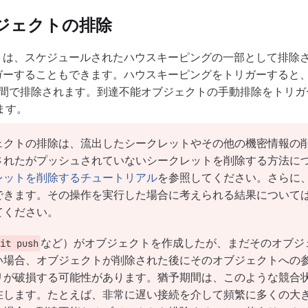
ジェクトの排除
トは、スケジュールされたハウスキーピングの一部として排除
ガーすることもできます。ハウスキーピングをトリガーすると
期間で排除されます。到達不能オブジェクトの手動排除をトリガ
ます。
ェクトの排除は、流出したシークレットやその他の機密情報の
されたがプッシュされていないシークレットを削除する方法に
レットを削除するチュートリアル
を参照してください。さらに
できます。その操作を実行した場合に考えられる結果について
てください。
など）がオブジェクトを作成したが、まだそのオブジ
it push
い場合、オブジェクトが削除された後にそのオブジェクトへの
リが破損する可能性があります。猶予期間は、このような競合
在します。たとえば、非常に遅い接続を介して頻繁に多くの大