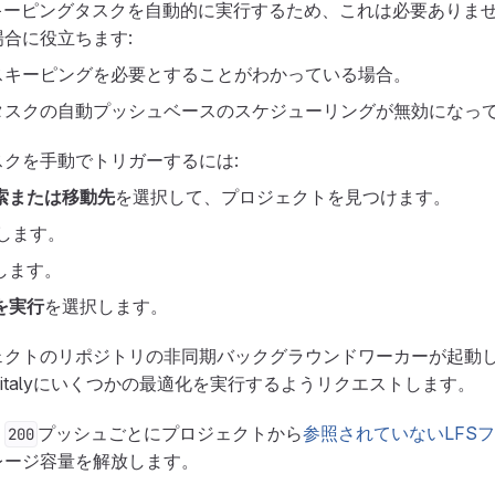
ウスキーピングタスクを自動的に実行するため、これは必要ありま
合に役立ちます:
スキーピングを必要とすることがわかっている場合。
タスクの自動プッシュベースのスケジューリングが無効になっ
クを手動でトリガーするには:
索または移動先
を選択して、プロジェクトを見つけます。
します。
します。
を実行
を選択します。
ェクトのリポジトリの非同期バックグラウンドワーカーが起動
italyにいくつかの最適化を実行するようリクエストします。
、
プッシュごとにプロジェクトから
参照されていないLFS
200
レージ容量を解放します。