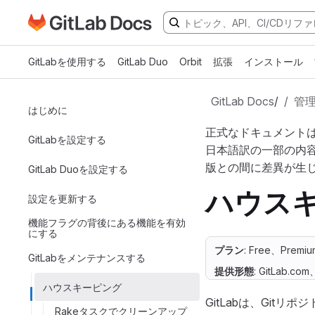
GitLabドキュメントのホームページに移動
メインコンテンツにスキップ
GitLabを使用する
GitLab Duo
Orbit
拡張
インストール
GitLab Docs
/
管
はじめに
正式なドキュメント
GitLabを設定する
日本語訳の一部の内
版との間に差異が生
GitLab Duoを設定する
ハウス
設定を更新する
機能フラグの背後にある機能を有効
にする
プラン
: Free、Premiu
GitLabをメンテナンスする
提供形態
: GitLab.co
ハウスキーピング
GitLabは、Gi
Rakeタスクでクリーンアップ