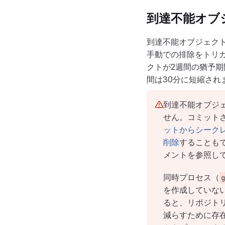
到達不能オブ
到達不能オブジェク
手動での排除をトリ
クトが2週間の猶予
間は30分に短縮され
到達不能オブジ
せん。コミット
ットからシーク
削除
することも
メントを参照し
同時プロセス（
g
を作成していな
ると、リポジト
減らすために存