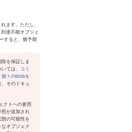
されます。ただし、
、到達不能オブジェ
ーすると、猶予期
削除を保証しま
ついては、
コミ
、
個々のblobを
は、そのドキュ
ェクトへの参照
参照が追加され
状態の可能性を
きなオブジェク