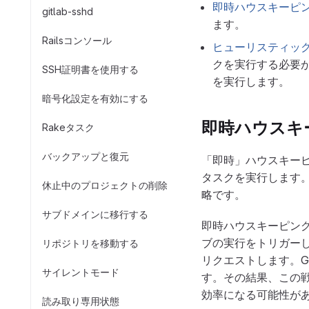
即時ハウスキーピ
gitlab-sshd
ます。
Railsコンソール
ヒューリスティッ
クを実行する必要
SSH証明書を使用する
を実行します。
暗号化設定を有効にする
即時ハウスキ
Rakeタスク
バックアップと復元
「即時」ハウスキー
タスクを実行します
休止中のプロジェクトの削除
略です。
サブドメインに移行する
即時ハウスキーピング
ブの実行をトリガーした
リポジトリを移動する
リクエストします。G
サイレントモード
す。その結果、この
効率になる可能性が
読み取り専用状態