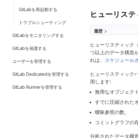
GitLabを再起動する
ヒューリステ
トラブルシューティング
履歴
GitLabをモニタリングする
ヒューリスティック
GitLabを保護する
つ以上のデータ構造
れは、
スケジュール
ユーザーを管理する
ヒューリスティック
GitLab Dedicatedを管理する
用します:
GitLab Runnerを管理する
無用なオブジェク
すでに圧縮された
曖昧参照の数。
コミットグラフの
分析されたデータ構