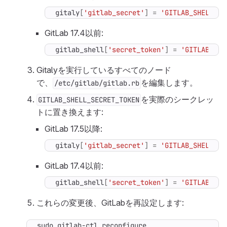
gitaly
[
'gitlab_secret'
]
=
'GITLAB_SHELL_SE
GitLab 17.4以前:
gitlab_shell
[
'secret_token'
]
=
'GITLAB_SHE
Gitalyを実行しているすべてのノード
で、
を編集します。
/etc/gitlab/gitlab.rb
を実際のシークレッ
GITLAB_SHELL_SECRET_TOKEN
トに置き換えます:
GitLab 17.5以降:
gitaly
[
'gitlab_secret'
]
=
'GITLAB_SHELL_SE
GitLab 17.4以前:
gitlab_shell
[
'secret_token'
]
=
'GITLAB_SHE
これらの変更後、GitLabを再設定します:
sudo gitlab-ctl reconfigure