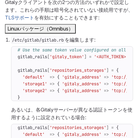
Gitalyクライアントを次の2つの方法のいずれかで設定し
ます。これらの手順は暗号化されていない接続用ですが、
TLSサポート
を有効にすることもできます:
Linuxパッケージ（Omnibus）
を編集します:
/etc/gitlab/gitlab.rb
# Use the same token value configured on all Git
gitlab_rails
[
'gitaly_token'
]
=
'<AUTH_TOKEN>'
gitlab_rails
[
'repositories_storages'
]
=
{
'default'
=>
{
'gitaly_address'
=>
'tcp://git
'storage1'
=>
{
'gitaly_address'
=>
'tcp://git
'storage2'
=>
{
'gitaly_address'
=>
'tcp://git
}
あるいは、各Gitalyサーバーが異なる認証トークンを使
用するように設定されている場合:
gitlab_rails
[
'repositories_storages'
]
=
{
'default'
=>
{
'gitaly_address'
=>
'tcp://git