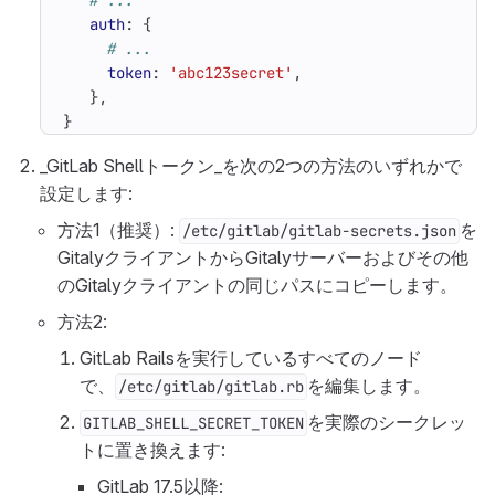
# ...
auth
:
{
# ...
token
:
'abc123secret'
,
},
}
_GitLab Shellトークン_を次の2つの方法のいずれかで
設定します:
方法1（推奨）:
を
/etc/gitlab/gitlab-secrets.json
GitalyクライアントからGitalyサーバーおよびその他
のGitalyクライアントの同じパスにコピーします。
方法2:
GitLab Railsを実行しているすべてのノード
で、
を編集します。
/etc/gitlab/gitlab.rb
を実際のシークレッ
GITLAB_SHELL_SECRET_TOKEN
トに置き換えます:
GitLab 17.5以降: