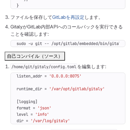
}
ファイルを保存して
GitLabを再設定
します。
GitalyがGitLab内部APIへのコールバックを実行できる
ことを確認します:
sudo -u git -- /opt/gitlab/embedded/bin/gitaly c
自己コンパイル（ソース）
を編集します:
/home/git/gitaly/config.toml
listen_addr
=
'0.0.0.0:8075'
runtime_dir
=
'/var/opt/gitlab/gitaly'
[
logging
]
format
=
'json'
level
=
'info'
dir
=
'/var/log/gitaly'