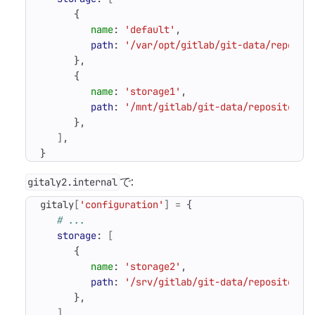
{
name
:
'default'
,
path
:
'/var/opt/gitlab/git-data/reposit
},
{
name
:
'storage1'
,
path
:
'/mnt/gitlab/git-data/repositorie
},
]
,
}
で:
gitaly2.internal
gitaly
[
'configuration'
]
=
{
# ...
storage
:
[
{
name
:
'storage2'
,
path
:
'/srv/gitlab/git-data/repositorie
},
]
,