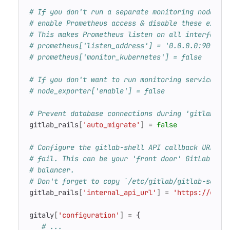
# If you don't run a separate monitoring node yo
# enable Prometheus access & disable these extra
# This makes Prometheus listen on all interfaces
# prometheus['listen_address'] = '0.0.0.0:9090'
# prometheus['monitor_kubernetes'] = false
# If you don't want to run monitoring services u
# node_exporter['enable'] = false
# Prevent database connections during 'gitlab-ct
gitlab_rails
[
'auto_migrate'
]
=
false
# Configure the gitlab-shell API callback URL. W
# fail. This can be your 'front door' GitLab URL
# balancer.
# Don't forget to copy `/etc/gitlab/gitlab-secre
gitlab_rails
[
'internal_api_url'
]
=
'https://gitl
gitaly
[
'configuration'
]
=
{
# ...