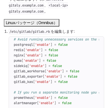
、
gitaly.example.com
<local-ip>
。
gitaly.example.com
Linuxパッケージ（Omnibus）
を編集します:
/etc/gitlab/gitlab.rb
# Avoid running unnecessary services on the Gita
postgresql
[
'enable'
]
=
false
redis
[
'enable'
]
=
false
nginx
[
'enable'
]
=
false
puma
[
'enable'
]
=
false
sidekiq
[
'enable'
]
=
false
gitlab_workhorse
[
'enable'
]
=
false
gitlab_exporter
[
'enable'
]
=
false
gitlab_kas
[
'enable'
]
=
false
# If you run a separate monitoring node you can 
prometheus
[
'enable'
]
=
false
alertmanager
[
'enable'
]
=
false