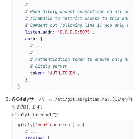
#
# Make Gitaly accept connections on all netwo
# firewalls to restrict access to this addres
# Comment out following line if you only want
listen_addr
:
'0.0.0.0:8075'
,
auth
:
{
# ...
#
# Authentication token to ensure only autho
# Gitaly server
token
:
'AUTH_TOKEN'
,
},
}
各Gitalyサーバーに
に次の内容
/etc/gitlab/gitlab.rb
を追加します:
で:
gitaly1.internal
gitaly
[
'configuration'
]
=
{
# ...
storage
:
[