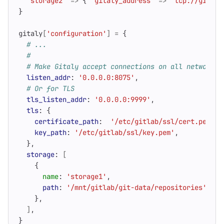
'storage2'
=>
{
'gitaly_address'
=>
'tcp://gitaly
}
gitaly
[
'configuration'
]
=
{
# ...
#
# Make Gitaly accept connections on all network i
listen_addr
:
'0.0.0.0:8075'
,
# Or for TLS
tls_listen_addr
:
'0.0.0.0:9999'
,
tls
:
{
certificate_path
:
'/etc/gitlab/ssl/cert.pem'
,
key_path
:
'/etc/gitlab/ssl/key.pem'
,
},
storage
:
[
{
name
:
'storage1'
,
path
:
'/mnt/gitlab/git-data/repositories'
,
},
]
,
}