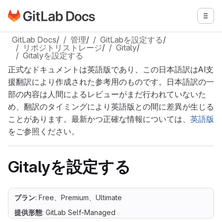
GitLabドキュメントのホームページに移動
メニ
メインコンテンツにスキップ
GitLab Docs
/
管理
/
GitLabを設定する
/
リポジトリストレージ
/
Gitaly
/
Gitalyを設定する
正式なドキュメントは英語版であり、この日本語訳はAI支
援翻訳により作成された参考用のものです。日本語訳の一
部の内容は人間によるレビューがまだ行われていないた
め、翻訳のタイミングにより英語版との間に差異が生じる
ことがあります。最新かつ正確な情報については、
英語版
をご参照ください。
Gitalyを設定する
プラン
: Free、Premium、Ultimate
提供形態
: GitLab Self-Managed