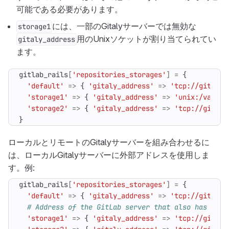
可能である必要があります。
には、一部のGitalyサーバーでは無効な
storage1
用のUnixソケットが割り当てられてい
gitaly_address
ます。
gitlab_rails
[
'repositories_storages'
]
=
{
'default'
=>
{
'gitaly_address'
=>
'tcp://gitaly1
'storage1'
=>
{
'gitaly_address'
=>
'unix:/var/op
'storage2'
=>
{
'gitaly_address'
=>
'tcp://gitaly
}
ローカルとリモートのGitalyサーバーを組み合わせるに
は、ローカルGitalyサーバーに外部アドレスを使用しま
す。例:
gitlab_rails
[
'repositories_storages'
]
=
{
'default'
=>
{
'gitaly_address'
=>
'tcp://gitaly1
# Address of the GitLab server that also has Gita
'storage1'
=>
{
'gitaly_address'
=>
'tcp://gitlab