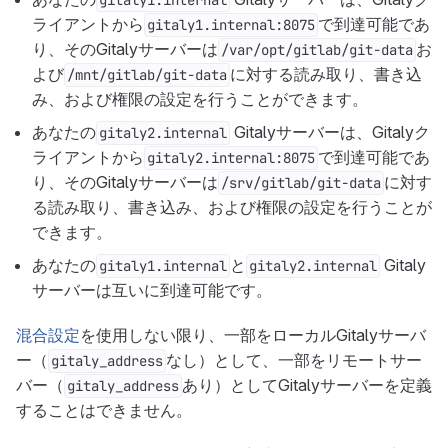
gitaly1.internal
ライアントから
で到達可能であ
gitaly1.internal:8075
り、そのGitalyサーバーは
お
/var/opt/gitlab/git-data
よび
に対する読み取り、書き込
/mnt/gitlab/git-data
み、および権限の設定を行うことができます。
あなたの
Gitalyサーバーは、Gitalyク
gitaly2.internal
ライアントから
で到達可能であ
gitaly2.internal:8075
り、そのGitalyサーバーは
に対す
/srv/gitlab/git-data
る読み取り、書き込み、および権限の設定を行うことが
できます。
あなたの
と
Gitaly
gitaly1.internal
gitaly2.internal
サーバーは互いに到達可能です。
混合設定
を使用しない限り、一部をローカルGitalyサーバ
ー（
なし）として、一部をリモートサー
gitaly_address
バー（
あり）としてGitalyサーバーを定義
gitaly_address
することはできません。