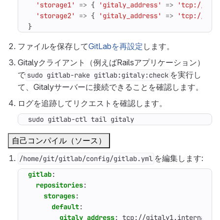
'storage1'
=>
{
'gitaly_address'
=>
'tcp://git
'storage2'
=>
{
'gitaly_address'
=>
'tcp://git
}
ファイルを保存して
GitLabを再設定
します。
Gitalyクライアント（例えばRailsアプリケーション）
で
を実行し
sudo gitlab-rake gitlab:gitaly:check
て、Gitalyサーバーに接続できることを確認します。
ログを追跡してリクエストを確認します。
sudo gitlab-ctl tail gitaly
自己コンパイル（ソース）
を編集します:
/home/git/gitlab/config/gitlab.yml
gitlab
:
repositories
:
storages
:
default
:
gitaly_address
:
tcp://gitaly1.internal:8