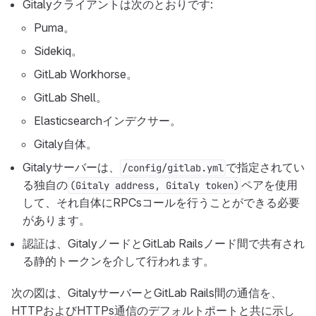
Gitalyクライアントは次のとおりです:
Puma。
Sidekiq。
GitLab Workhorse。
GitLab Shell。
Elasticsearchインデクサー。
Gitaly自体。
Gitalyサーバーは、
で指定されてい
/config/gitlab.yml
る独自の
ペアを使用
(Gitaly address, Gitaly token)
して、それ自体にRPCsコールを行うことができる必要
があります。
認証は、GitalyノードとGitLab Railsノード間で共有され
る静的トークンを介して行われます。
次の図は、GitalyサーバーとGitLab Rails間の通信を、
HTTPおよびHTTPs通信のデフォルトポートと共に示し