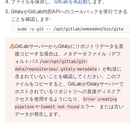
ファイルを保存し、
GitLabを再起動
します。
GitalyがGitLab内部APIへのコールバックを実行できる
ことを確認します:
sudo -u git -- /opt/gitlab/embedded/bin/gitaly c
GitLabサーバーからGitalyにリポジトリデータを直
接コピーする場合は、メタデータファイル（デフ
ォルトパス
/var/opt/gitlab/git-
）が転送に
data/repositories/.gitaly-metadata
含まれていないことを確認してください。このフ
ァイルをコピーすると、GitLabがGitalyサーバーで
ホストされているリポジトリへの直接ディスクア
クセスを使用するようになり、
Error creating
や
エラー、または古い
pipeline
Commit not found
データが発生します。