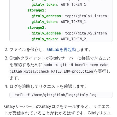
gitaly_token
:
AUTH_TOKEN_1
storage1
:
gitaly_address
:
tcp://gitaly1.internal:8
gitaly_token
:
AUTH_TOKEN_1
storage2
:
gitaly_address
:
tcp://gitaly2.internal:8
gitaly_token
:
AUTH_TOKEN_2
ファイルを保存し、
GitLabを再起動
します。
GitalyクライアントがGitalyサーバーに接続できること
を確認するために
sudo -u git -H bundle exec rake
を実行し
gitlab:gitaly:check RAILS_ENV=production
ます。
ログを追跡してリクエストを確認します。
tail -f /home/git/gitlab/log/gitaly.log
Gitalyサーバー上のGitalyログをテールすると、リクエス
トが受信されていることがわかるはずです。Gitalyリクエ