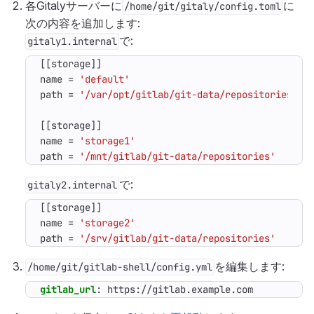
各Gitalyサーバーに
に
/home/git/gitaly/config.toml
次の内容を追加します:
で:
gitaly1.internal
[[
storage
]]
name
=
'default'
path
=
'/var/opt/gitlab/git-data/repositories'
[[
storage
]]
name
=
'storage1'
path
=
'/mnt/gitlab/git-data/repositories'
で:
gitaly2.internal
[[
storage
]]
name
=
'storage2'
path
=
'/srv/gitlab/git-data/repositories'
を編集します:
/home/git/gitlab-shell/config.yml
gitlab_url
:
https://gitlab.example.com