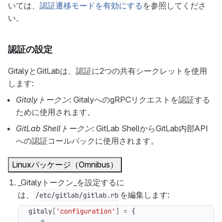
いては、
認証遷移モードを有効にする
を参照してくださ
い。
認証の設定
GitalyとGitLabは、認証に2つの共有シークレットを使用
します:
Gitalyトークン
: GitalyへのgRPCリクエストを認証する
ために使用されます。
GitLab Shellトークン
: GitLab ShellからGitLab内部API
への認証コールバックに使用されます。
Linuxパッケージ（Omnibus）
_Gitalyトークン_を設定するに
は、
を編集します:
/etc/gitlab/gitlab.rb
gitaly
[
'configuration'
]
=
{