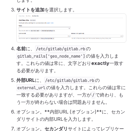
します。
サイトを追加
を選択します。
名前
に、
の
/etc/gitlab/gitlab.rb
の値を入力しま
gitlab_rails['geo_node_name']
す。これらの値は常に、文字どおり
exactly
一致す
る必要があります。
外部URL
に、
の
/etc/gitlab/gitlab.rb
の値を入力します。これらの値は常に
external_url
一致する必要がありますが、一方が
で終わり、も
/
う一方が終わらない場合は問題ありません。
オプション。**内部URL (オプション)**に、セカン
ダリサイトの内部URLを入力します。
オプション。
セカンダリ
サイトによってレプリケー