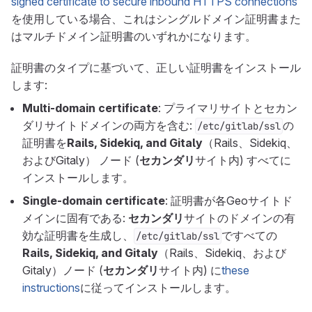
signed certificate to secure inbound HTTPS connections
を使用している場合、これはシングルドメイン証明書また
はマルチドメイン証明書のいずれかになります。
証明書のタイプに基づいて、正しい証明書をインストール
します:
Multi-domain certificate
: プライマリサイトとセカン
ダリサイトドメインの両方を含む:
の
/etc/gitlab/ssl
証明書を
Rails, Sidekiq, and Gitaly
（Rails、Sidekiq、
およびGitaly） ノード (
セカンダリ
サイト内) すべてに
インストールします。
Single-domain certificate
: 証明書が各Geoサイトド
メインに固有である:
セカンダリ
サイトのドメインの有
効な証明書を生成し、
ですべての
/etc/gitlab/ssl
Rails, Sidekiq, and Gitaly
（Rails、Sidekiq、および
Gitaly）ノード (
セカンダリ
サイト内) に
these
instructions
に従ってインストールします。