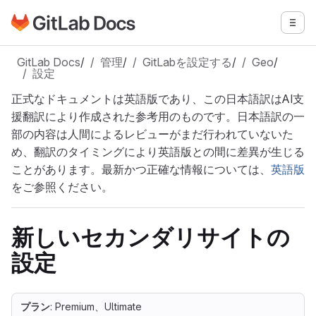
GitLabドキュメントのホームページに移動
メニ
メインコンテンツにスキップ
GitLab Docs
/
管理
/
GitLabを設定する
/
Geo
/
設定
正式なドキュメントは英語版であり、この日本語訳はAI支
援翻訳により作成された参考用のものです。日本語訳の一
部の内容は人間によるレビューがまだ行われていないた
め、翻訳のタイミングにより英語版との間に差異が生じる
ことがあります。最新かつ正確な情報については、
英語版
をご参照ください。
新しいセカンダリサイトの
設定
プラン
: Premium、Ultimate