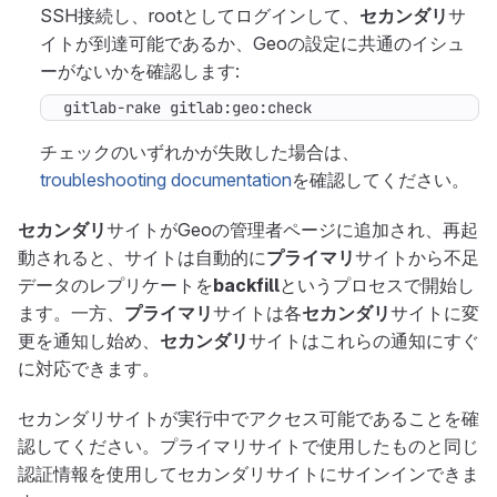
SSH接続し、rootとしてログインして、
セカンダリ
サ
イトが到達可能であるか、Geoの設定に共通のイシュ
ーがないかを確認します:
gitlab-rake gitlab:geo:check
チェックのいずれかが失敗した場合は、
troubleshooting documentation
を確認してください。
セカンダリ
サイトがGeoの管理者ページに追加され、再起
動されると、サイトは自動的に
プライマリ
サイトから不足
データのレプリケートを
backfill
というプロセスで開始し
ます。一方、
プライマリ
サイトは各
セカンダリ
サイトに変
更を通知し始め、
セカンダリ
サイトはこれらの通知にすぐ
に対応できます。
セカンダリサイトが実行中でアクセス可能であることを確
認してください。プライマリサイトで使用したものと同じ
認証情報を使用してセカンダリサイトにサインインできま