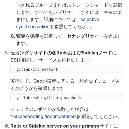
トされるグループまたはストレージシャードを選択
します。すべてをレプリケートするには、空白のま
まにします。詳細については、
selective
synchronization
を参照してください。
変更を保存
を選択して、
セカンダリ
サイトを追加し
ます。
セカンダリサイトの各RailsおよびSidekiqノード
に
SSH接続し、サービスを再起動します:
gitlab-ctl restart
実行して、Geoの設定に関する一般的なイシューがあ
るかどうかを確認します:
gitlab-rake gitlab:geo:check
チェックのいずれかが失敗した場合は、
troubleshooting documentation
を確認してください。
Rails or Sidekiq server on your primary
サイトに