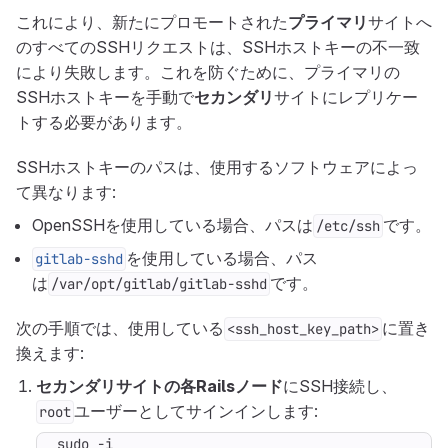
これにより、新たにプロモートされた
プライマリ
サイトへ
のすべてのSSHリクエストは、SSHホストキーの不一致
により失敗します。これを防ぐために、プライマリの
SSHホストキーを手動で
セカンダリ
サイトにレプリケー
トする必要があります。
SSHホストキーのパスは、使用するソフトウェアによっ
て異なります:
OpenSSHを使用している場合、パスは
です。
/etc/ssh
を使用している場合、パス
gitlab-sshd
は
です。
/var/opt/gitlab/gitlab-sshd
次の手順では、使用している
に置き
<ssh_host_key_path>
換えます:
セカンダリサイトの各Railsノード
にSSH接続し、
ユーザーとしてサインインします:
root
sudo -i