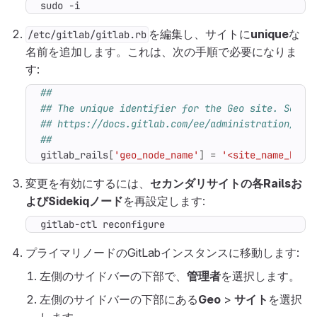
sudo -i
を編集し、サイトに
unique
な
/etc/gitlab/gitlab.rb
名前を追加します。これは、次の手順で必要になりま
す:
##
## The unique identifier for the Geo site. See
## https://docs.gitlab.com/ee/administration/geo
##
gitlab_rails
[
'geo_node_name'
]
=
'<site_name_here
変更を有効にするには、
セカンダリサイトの各Railsお
よびSidekiqノード
を再設定します:
gitlab-ctl reconfigure
プライマリノードのGitLabインスタンスに移動します:
左側のサイドバーの下部で、
管理者
を選択します。
左側のサイドバーの下部にある
Geo
>
サイト
を選択