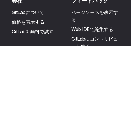
会社
フィードバック
GitLabについて
ページソースを表示す
る
価格を表示する
Web IDEで編集する
GitLabを無料で試す
GitLabにコントリビュ
ートする
更新を提案する
ヘルプとコミュニテ
リソース
ィ
利用規約
認定を受ける
プライバシーに関する
サポートを受ける
声明
GitLabフォーラムに投
生成AIの使用
稿する
ユーザーライセンスの