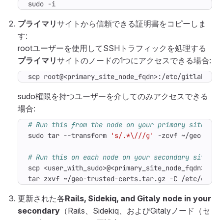
sudo -i
プライマリ
サイトから信頼できる証明書をコピーしま
す:
rootユーザーを使用してSSHトラフィックを処理する
プライマリ
サイトのノードの1つにアクセスできる場合:
scp root@<primary_site_node_fqdn>:/etc/gitlab/tr
sudo権限を持つユーザーを介してのみアクセスできる
場合:
# Run this from the node on your primary site:
sudo tar --transform 
's/.*\///g'
# Run this on each node on your secondary site:
tar zxvf ~/geo-trusted-certs.tar.gz -C /etc/gitl
更新された各
Rails, Sidekiq, and Gitaly node in your
secondary
（Rails、Sidekiq、およびGitalyノード（セ