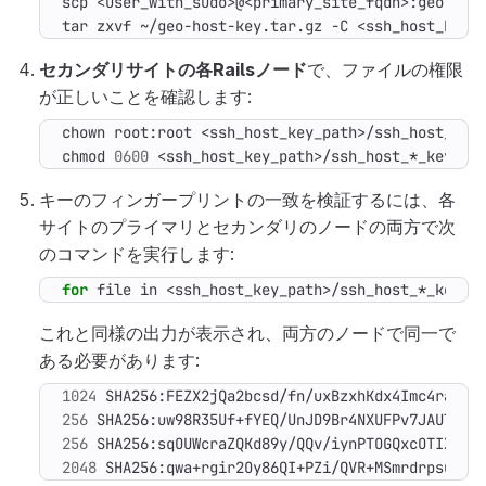
tar zxvf ~/geo-host-key.tar.gz -C <ssh_host_key_
セカンダリサイトの各Railsノード
で、ファイルの権限
が正しいことを確認します:
chmod 
0600
 <ssh_host_key_path>/ssh_host_*_key
キーのフィンガープリントの一致を検証するには、各
サイトのプライマリとセカンダリのノードの両方で次
のコマンドを実行します:
for
 file in <ssh_host_key_path>/ssh_host_*_key
;
これと同様の出力が表示され、両方のノードで同一で
ある必要があります:
1024
 SHA256:FEZX2jQa2bcsd/fn/uxBzxhKdx4Imc4raXrH
256
 SHA256:uw98R35Uf+fYEQ/UnJD9Br4NXUFPv7JAUln5u
256
 SHA256:sqOUWcraZQKd89y/QQv/iynPTOGQxcOTIXU/L
2048
 SHA256:qwa+rgir2Oy86QI+PZi/QVR+MSmrdrpsuH7Y