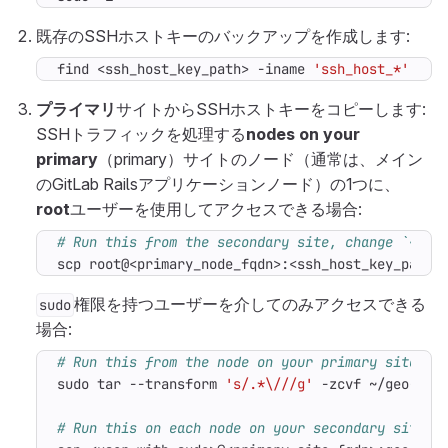
既存のSSHホストキーのバックアップを作成します:
find <ssh_host_key_path> -iname 
'ssh_host_*'
 -ex
プライマリ
サイトからSSHホストキーをコピーします:
SSHトラフィックを処理する
nodes on your
primary
（primary）サイトのノード（通常は、メイン
のGitLab Railsアプリケーションノード）の1つに、
root
ユーザーを使用してアクセスできる場合:
# Run this from the secondary site, change `<pri
scp root@<primary_node_fqdn>:<ssh_host_key_path>
権限を持つユーザーを介してのみアクセスできる
sudo
場合:
# Run this from the node on your primary site:
sudo tar --transform 
's/.*\///g'
# Run this on each node on your secondary site: