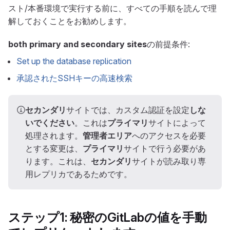
スト/本番環境で実行する前に、すべての手順を読んで理
解しておくことをお勧めします。
both primary and secondary sites
の前提条件:
Set up the database replication
承認されたSSHキーの高速検索
セカンダリ
サイトでは、カスタム認証を設定
しな
いでください
。これは
プライマリ
サイトによって
処理されます。
管理者エリア
へのアクセスを必要
とする変更は、
プライマリ
サイトで行う必要があ
ります。これは、
セカンダリ
サイトが読み取り専
用レプリカであるためです。
ステップ1: 秘密のGitLabの値を手動