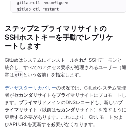
gitlab-ctl restart
ステップ2:
プライマリ
サイトの
SSHホストキーを手動でレプリケ
ートします
GitLabはシステムにインストールされたSSHデーモンと
統合し、すべてのアクセス要求が処理されるユーザー（通
常は
という名前）を指定します。
git
ディザスターリカバリー
の状況では、GitLabシステム管理
者が
セカンダリ
サイトを
プライマリ
サイトにプロモートし
ます。
プライマリ
ドメインのDNSレコードも、新しい
プ
ライマリ
サイト（以前は
セカンダリ
サイト）を指すように
更新する必要があります。これにより、Gitリモートおよ
びAPI URLを更新する必要がなくなります。