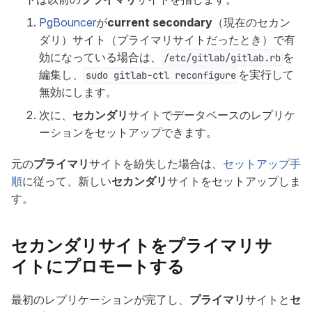
PgBouncer
が
current secondary
（現在のセカン
ダリ）サイト（プライマリサイトだったとき）で有
効になっている場合は、
を
/etc/gitlab/gitlab.rb
編集し、
を実行して
sudo gitlab-ctl reconfigure
無効にします。
次に、
セカンダリ
サイトでデータベースのレプリケ
ーションをセットアップできます。
元の
プライマリ
サイトを紛失した場合は、
セットアップ手
順
に従って、新しい
セカンダリ
サイトをセットアップしま
す。
セカンダリ
サイトを
プライマリ
サ
イトにプロモートする
最初のレプリケーションが完了し、
プライマリ
サイトと
セ