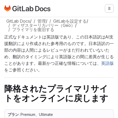
GitLabドキュメントのホームページに移動
メニ
メインコンテンツにスキップ
GitLab Docs
/
管理
/
GitLabを設定する
/
ディザスターリカバリー（Geo）
/
プライマリを復旧する
正式なドキュメントは英語版であり、この日本語訳はAI支
援翻訳により作成された参考用のものです。日本語訳の一
部の内容は人間によるレビューがまだ行われていないた
め、翻訳のタイミングにより英語版との間に差異が生じる
ことがあります。最新かつ正確な情報については、
英語版
をご参照ください。
降格されたプライマリサイ
トをオンラインに戻します
プラン
: Premium、Ultimate