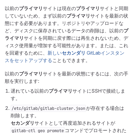
以前の
プライマリ
サイトは現在の
プライマリ
サイトと同期
していないため、まず以前の
プライマリ
サイトを最新の状
態にする必要があります。リポジトリやアップロードな
ど、ディスクに保存されているデータの削除は、以前の
プ
ライマリ
サイトを同期に戻す際には再生されないため、デ
ィスク使用量が増加する可能性があります。または、これ
を回避するために、
新しい
セカンダリ
GitLabインスタン
スをセットアップする
こともできます。
以前の
プライマリ
サイトを最新の状態にするには、次の手
順を実行します:
遅れている以前の
プライマリ
サイトにSSHで接続しま
す。
が存在する場合は
/etc/gitlab/gitlab-cluster.json
削除します。
セカンダリ
サイトとして再度追加されるサイトが
コマンドでプロモートされた
gitlab-ctl geo promote