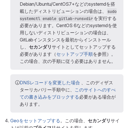
Debian/Ubuntu/CentOS7+などのsystemdを搭
載したディストリビューションの場合は、
sudo
を実行する
systemctl enable gitlab-runsvdir
必要があります。CentOS 6などのsystemdを使
用しないディストリビューションの場合は、
GitLabインスタンスを最初からインストール
し、
セカンダリ
サイトとしてセットアップする
必要があります（
セットアップ手順
を参照）。
この場合、次の手順に従う必要はありません。
DNSレコードを変更した場合
、このディザス
ターリカバリー手順中に、
このサイトへのすべ
ての書き込みをブロックする
必要がある場合が
あります。
Geoをセットアップする
。この場合、
セカンダリ
サイ
トは以前の
プライマリ
サイトを指します。