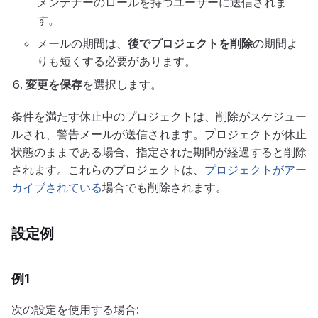
メンテナーのロールを持つユーザーに送信されま
す。
メールの期間は、
後でプロジェクトを削除
の期間よ
りも短くする必要があります。
変更を保存
を選択します。
条件を満たす休止中のプロジェクトは、削除がスケジュー
ルされ、警告メールが送信されます。プロジェクトが休止
状態のままである場合、指定された期間が経過すると削除
されます。これらのプロジェクトは、
プロジェクトがアー
カイブされている
場合でも削除されます。
設定例
例1
次の設定を使用する場合: