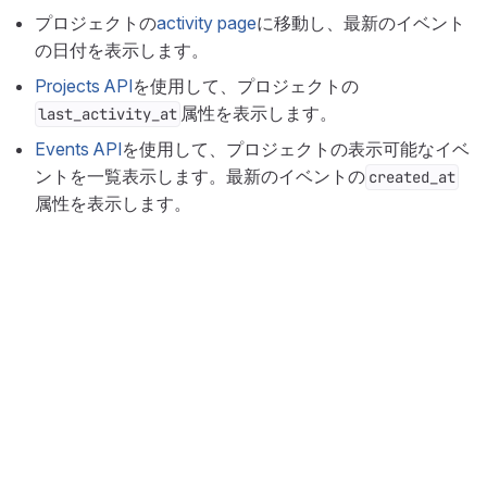
プロジェクトの
activity page
に移動し、最新のイベント
の日付を表示します。
Projects API
を使用して、プロジェクトの
属性を表示します。
last_activity_at
Events API
を使用して、プロジェクトの表示可能なイベ
ントを一覧表示します。最新のイベントの
created_at
属性を表示します。