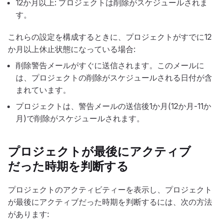
12か月以上: プロジェクトは削除がスケジュールされま
す。
これらの設定を構成するときに、プロジェクトがすでに12
か月以上休止状態になっている場合:
削除警告メールがすぐに送信されます。このメールに
は、プロジェクトの削除がスケジュールされる日付が含
まれています。
プロジェクトは、警告メールの送信後1か月(12か月-11か
月)で削除がスケジュールされます。
プロジェクトが最後にアクティブ
だった時期を判断する
プロジェクトのアクティビティーを表示し、プロジェクト
が最後にアクティブだった時期を判断するには、次の方法
があります: