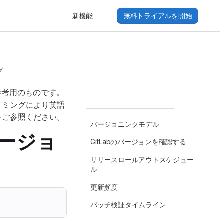
新機能
無料トライアルを開始
グ
参考用のものです。
イミングにより英語
をご参照ください。
バージョニングモデル
とバージョ
GitLabのバージョンを確認する
リリースロールアウトスケジュー
ル
更新頻度
パッチ検証タイムライン