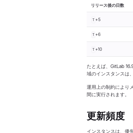
リリース後の日数
+5
T
+6
T
+10
T
たとえば、GitLab 
域のインスタンスは、1
運用上の制約により
間に実行されます。
更新頻度
インスタンスは、優