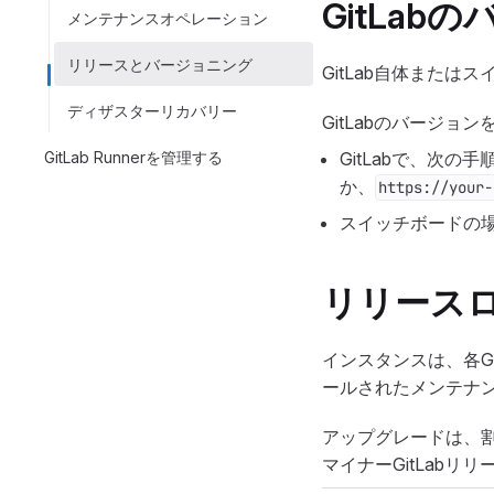
GitLa
メンテナンスオペレーション
リリースとバージョニング
GitLab自体または
ディザスターリカバリー
GitLabのバージョン
GitLab Runnerを管理する
GitLabで、次の
か、
https://your-
スイッチボードの場
リリース
インスタンスは、各G
ールされたメンテナ
アップグレードは、
マイナーGitLabリリ