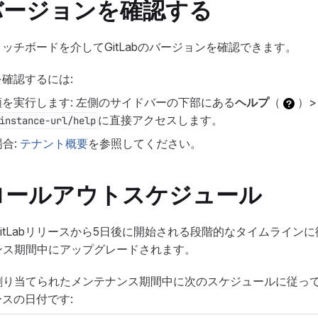
bのバージョンを確認する
スイッチボードを介してGitLabのバージョンを確認できます。
を確認するには:
手順を実行します: 左側のサイドバーの下部にある
ヘルプ
（
）
に直接アクセスします。
instance-url/help
合:
テナント概要
を参照してください。
ロールアウトスケジュール
itLabリリースから5日後に開始される段階的なタイムライン
ンス期間中にアップグレードされます。
割り当てられたメンテナンス期間中に次のスケジュールに従っ
ースの日付です: