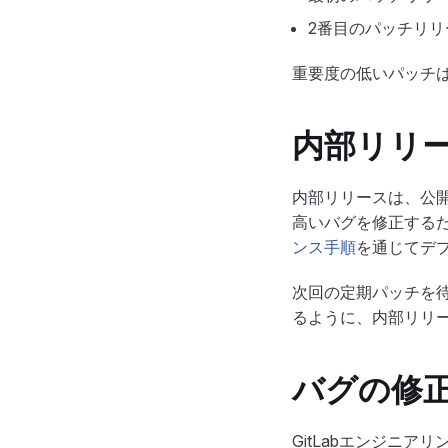
2番目のパッチリリース
重要度の低いパッチ
内部リリ
内部リリースは、公開前
高いバグを修正する
ンス手順
を通じてデ
次回の定期パッチを
るように、内部リリ
バグの修
GitLabエンジニ