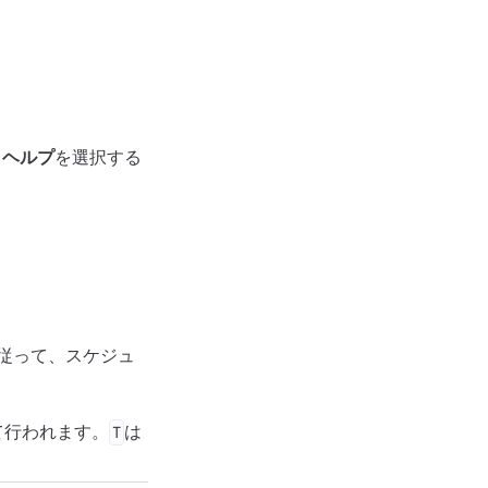
>
ヘルプ
を選択する
に従って、スケジュ
て行われます。
は
T