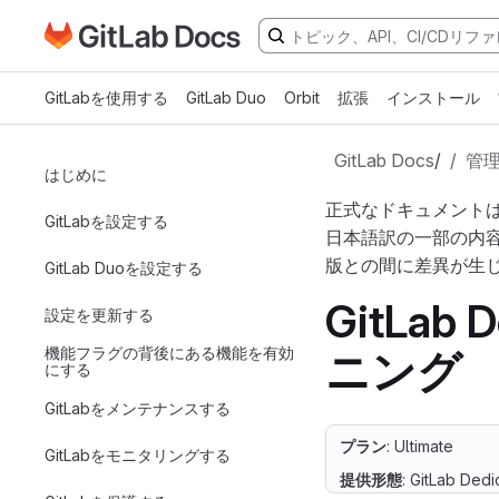
GitLabドキュメントのホームページに移動
メインコンテンツにスキップ
GitLabを使用する
GitLab Duo
Orbit
拡張
インストール
GitLab Docs
/
管
はじめに
正式なドキュメント
GitLabを設定する
日本語訳の一部の内
版との間に差異が生
GitLab Duoを設定する
GitLa
設定を更新する
機能フラグの背後にある機能を有効
ニング
にする
GitLabをメンテナンスする
プラン
: Ultimate
GitLabをモニタリングする
提供形態
: GitLab Ded