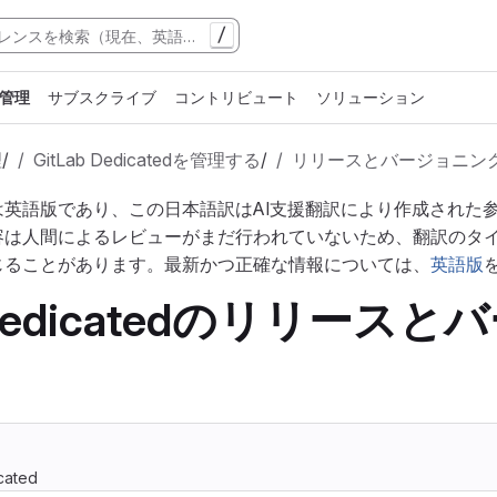
/
管理
サブスクライブ
コントリビュート
ソリューション
理
/
GitLab Dedicatedを管理する
/
リリースとバージョニン
は英語版であり、この日本語訳はAI支援翻訳により作成された
容は人間によるレビューがまだ行われていないため、翻訳のタ
じることがあります。最新かつ正確な情報については、
英語版
b Dedicatedのリリース
icated