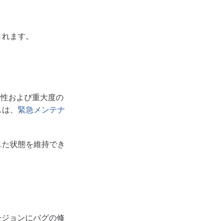
されます。
脆弱性および重大度の
スは、
緊急メンテナ
した状態を維持でき
ージョンにバグの修