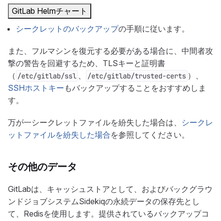
GitLab Helmチャート
シークレットのバックアップ
の手順に従います。
また、フルマシンを復元する必要がある場合に、中間者攻
撃の警告を回避するため、TLSキーと証明書
（
、
）、
/etc/gitlab/ssl
/etc/gitlab/trusted-certs
SSHホストキー
もバックアップすることをおすすめしま
す。
万が一シークレットファイルを紛失した場合は、
シークレ
ットファイルを紛失した場合
を参照してください。
その他のデータ
GitLabは、キャッシュストアとして、およびバックグラウ
ンドジョブシステムSidekiqの永続データの保存先とし
て、Redisを使用します。提供されているバックアップコ