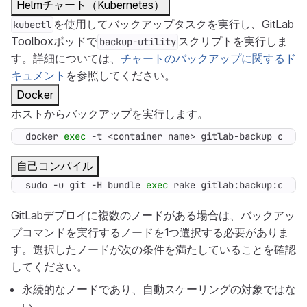
Helmチャート（Kubernetes）
を使用してバックアップタスクを実行し、GitLab
kubectl
Toolboxポッドで
スクリプトを実行しま
backup-utility
す。詳細については、
チャートのバックアップに関するド
キュメント
を参照してください。
Docker
ホストからバックアップを実行します。
docker 
exec
 -t <container name> gitlab-backup creat
自己コンパイル
sudo -u git -H bundle 
exec
 rake gitlab:backup:creat
GitLabデプロイに複数のノードがある場合は、バックアッ
プコマンドを実行するノードを1つ選択する必要がありま
す。選択したノードが次の条件を満たしていることを確認
してください。
永続的なノードであり、自動スケーリングの対象ではな
い。